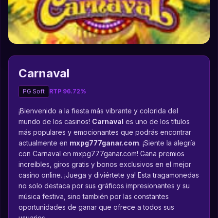
▶
Carnaval
PG Soft
RTP 96.72%
¡Bienvenido a la fiesta más vibrante y colorida del
mundo de los casinos!
Carnaval
es uno de los títulos
más populares y emocionantes que podrás encontrar
actualmente en
mxpg777ganar.com
. ¡Siente la alegría
con Carnaval en mxpg777ganar.com! Gana premios
increíbles, giros gratis y bonos exclusivos en el mejor
casino online. ¡Juega y diviértete ya! Esta tragamonedas
no solo destaca por sus gráficos impresionantes y su
música festiva, sino también por las constantes
oportunidades de ganar que ofrece a todos sus
usuarios.