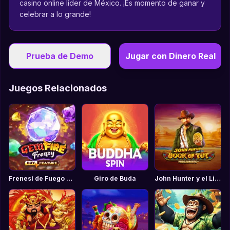
casino online líder de México. ¡Es momento de ganar y
celebrar a lo grande!
Prueba de Demo
Jugar con Dinero Real
Juegos Relacionados
Frenesí de Fuego de Gemas
Giro de Buda
John Hunter y el Libro de Tut Megaways