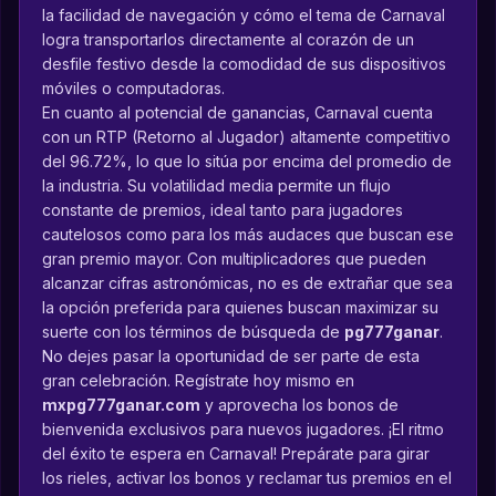
la facilidad de navegación y cómo el tema de Carnaval
logra transportarlos directamente al corazón de un
desfile festivo desde la comodidad de sus dispositivos
móviles o computadoras.
En cuanto al potencial de ganancias, Carnaval cuenta
con un RTP (Retorno al Jugador) altamente competitivo
del 96.72%, lo que lo sitúa por encima del promedio de
la industria. Su volatilidad media permite un flujo
constante de premios, ideal tanto para jugadores
cautelosos como para los más audaces que buscan ese
gran premio mayor. Con multiplicadores que pueden
alcanzar cifras astronómicas, no es de extrañar que sea
la opción preferida para quienes buscan maximizar su
suerte con los términos de búsqueda de
pg777ganar
.
No dejes pasar la oportunidad de ser parte de esta
gran celebración. Regístrate hoy mismo en
mxpg777ganar.com
y aprovecha los bonos de
bienvenida exclusivos para nuevos jugadores. ¡El ritmo
del éxito te espera en Carnaval! Prepárate para girar
los rieles, activar los bonos y reclamar tus premios en el