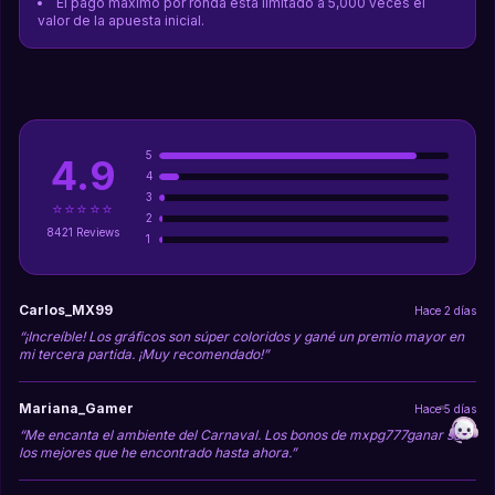
El pago máximo por ronda está limitado a 5,000 veces el
valor de la apuesta inicial.
5
4.9
4
3
⭐⭐⭐⭐⭐
2
8421 Reviews
1
Carlos_MX99
Hace 2 días
“¡Increíble! Los gráficos son súper coloridos y gané un premio mayor en
mi tercera partida. ¡Muy recomendado!”
Mariana_Gamer
Hace 5 días
“Me encanta el ambiente del Carnaval. Los bonos de mxpg777ganar son
los mejores que he encontrado hasta ahora.”