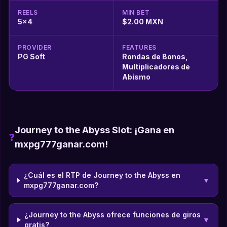
REELS
MIN BET
5x4
$2.00 MXN
PROVIDER
FEATURES
PG Soft
Rondas de Bonos,
Multiplicadores de
Abismo
Journey to the Abyss Slot: ¡Gana en
❓
mxpg777ganar.com!
¿Cuál es el RTP de Journey to the Abyss en
▼
mxpg777ganar.com?
¿Journey to the Abyss ofrece funciones de giros
▼
gratis?