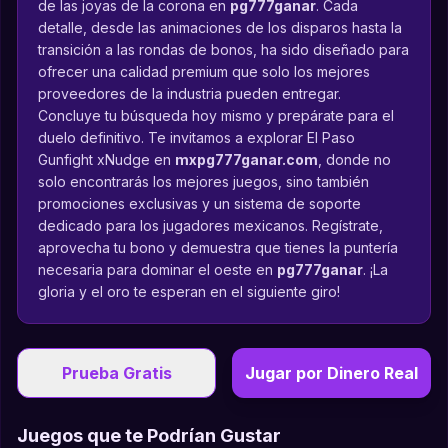
de las joyas de la corona en
pg777ganar
. Cada
detalle, desde las animaciones de los disparos hasta la
transición a las rondas de bonos, ha sido diseñado para
ofrecer una calidad premium que solo los mejores
proveedores de la industria pueden entregar.
Concluye tu búsqueda hoy mismo y prepárate para el
duelo definitivo. Te invitamos a explorar El Paso
Gunfight xNudge en
mxpg777ganar.com
, donde no
solo encontrarás los mejores juegos, sino también
promociones exclusivas y un sistema de soporte
dedicado para los jugadores mexicanos. Regístrate,
aprovecha tu bono y demuestra que tienes la puntería
necesaria para dominar el oeste en
pg777ganar
. ¡La
gloria y el oro te esperan en el siguiente giro!
Prueba Gratis
Jugar por Dinero Real
Juegos que te Podrían Gustar