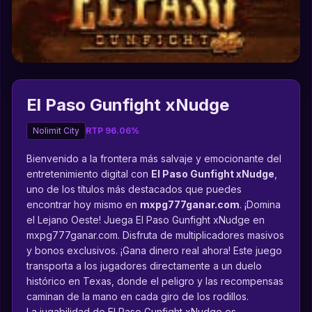
▶
El Paso Gunfight xNudge
Nolimit City
RTP 96.06%
Bienvenido a la frontera más salvaje y emocionante del
entretenimiento digital con
El Paso Gunfight xNudge
,
uno de los títulos más destacados que puedes
encontrar hoy mismo en
mxpg777ganar.com
. ¡Domina
el Lejano Oeste! Juega El Paso Gunfight xNudge en
mxpg777ganar.com. Disfruta de multiplicadores masivos
y bonos exclusivos. ¡Gana dinero real ahora! Este juego
transporta a los jugadores directamente a un duelo
histórico en Texas, donde el peligro y las recompensas
caminan de la mano en cada giro de los rodillos.
La jugabilidad de El Paso Gunfight xNudge es