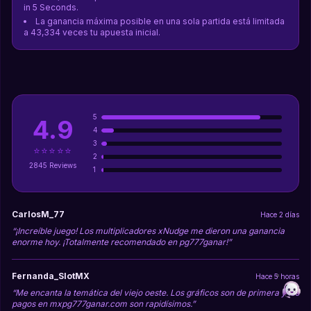
in 5 Seconds.
La ganancia máxima posible en una sola partida está limitada
a 43,334 veces tu apuesta inicial.
5
4.9
4
3
⭐⭐⭐⭐⭐
2
2845 Reviews
1
CarlosM_77
Hace 2 días
“¡Increíble juego! Los multiplicadores xNudge me dieron una ganancia
enorme hoy. ¡Totalmente recomendado en pg777ganar!”
Fernanda_SlotMX
Hace 5 horas
“Me encanta la temática del viejo oeste. Los gráficos son de primera y los
pagos en mxpg777ganar.com son rapidísimos.”